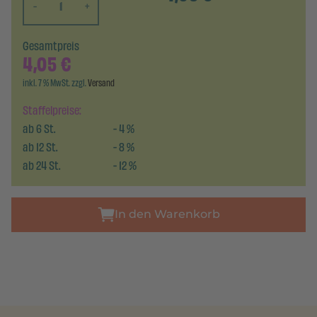
-
+
Gesamtpreis
4,05
€
inkl. 7 % MwSt. zzgl.
Versand
Staffelpreise:
ab
6
St.
-
4
%
ab
12
St.
-
8
%
ab
24
St.
-
12
%
In den Warenkorb