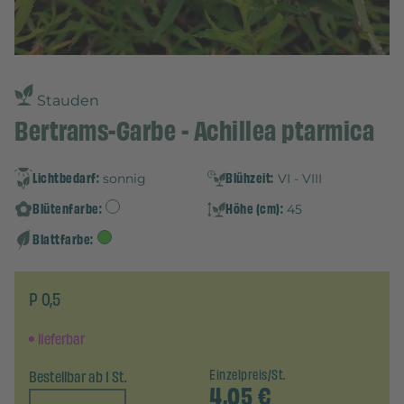
Stauden
Bertrams-Garbe - Achillea ptarmica
Lichtbedarf:
Blühzeit:
sonnig
VI - VIII
Blütenfarbe:
Höhe (cm):
45
Blattfarbe:
P 0,5
lieferbar
Bestellbar ab 1 St.
Einzelpreis/St.
4,05
€