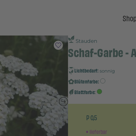
Sho
Stauden
Schaf-Garbe - A
Lichtbedarf:
sonnig
Blütenfarbe:
Blattfarbe:
P 0,5
lieferbar