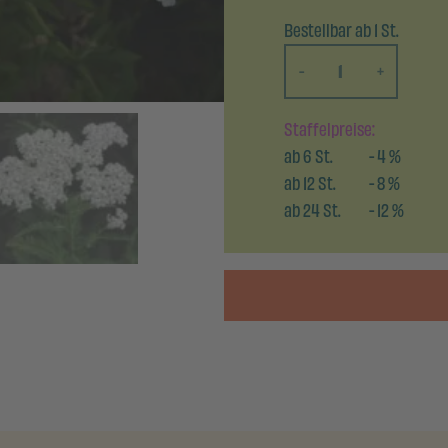
Bestellbar ab 1 St.
-
+
Staffelpreise:
ab
6
St.
-
4
%
ab
12
St.
-
8
%
ab
24
St.
-
12
%