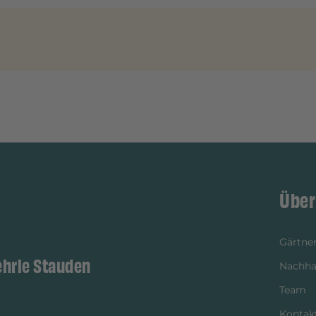
Über
Gärtner
ehrle Stauden
Nachhal
Team
Kontak