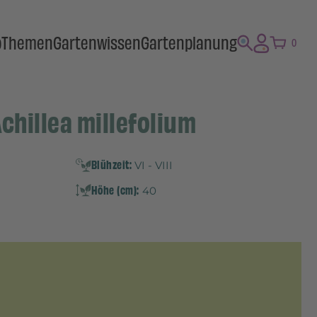
p
Themen
Gartenwissen
Gartenplanung
0
chillea millefolium
Blühzeit:
VI - VIII
Höhe (cm):
40