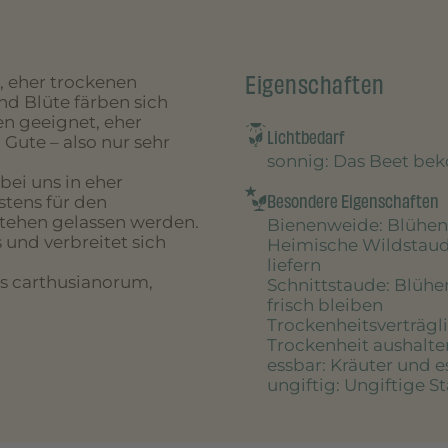
Eigenschaften
, eher trockenen
nd Blüte färben sich
en geeignet, eher
Lichtbedarf
Gute – also nur sehr
sonnig
: Das Beet be
ei uns in eher
Besondere Eigenschaften
stens für den
tehen gelassen werden.
Bienenweide
: Blühen
 und verbreitet sich
Heimische Wildstau
liefern
s carthusianorum,
Schnittstaude
: Blühe
frisch bleiben
Trockenheitsverträgl
Trockenheit aushalte
essbar
: Kräuter und 
ungiftig
: Ungiftige S