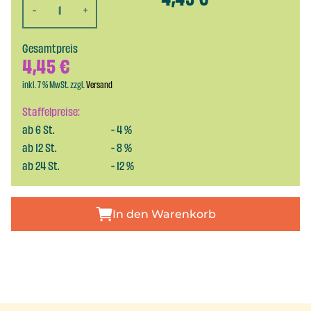
-
+
Gesamtpreis
4,45
€
inkl. 7 % MwSt. zzgl.
Versand
Staffelpreise:
ab
6
St.
-
4
%
ab
12
St.
-
8
%
ab
24
St.
-
12
%
In den Warenkorb