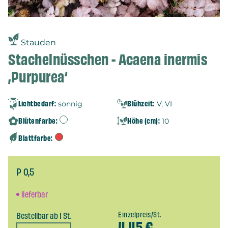
Stauden
Stachelnüsschen - Acaena inermis
‚Purpurea‘
Lichtbedarf:
Blühzeit:
sonnig
V, VI
Blütenfarbe:
Höhe (cm):
10
Blattfarbe:
P 0,5
lieferbar
Bestellbar ab 1 St.
Einzelpreis/St.
4,45
€