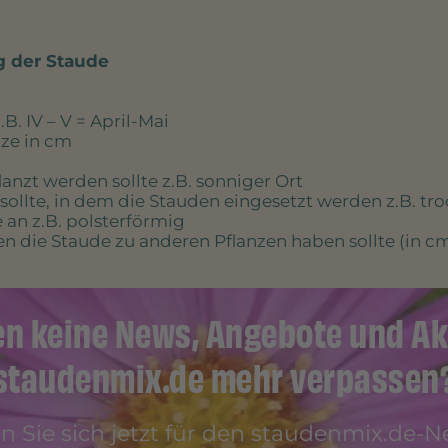
g der Staude
B. IV – V = April-Mai
ze in cm
anzt werden sollte z.B. sonniger Ort
llte, in dem die Stauden eingesetzt werden z.B. tr
an z.B. polsterförmig
n die Staude zu anderen Pflanzen haben sollte (in c
en keine News, Angebote und Ak
staudenmix.de mehr verpassen
 Sie sich jetzt für den staudenmix.de-Ne