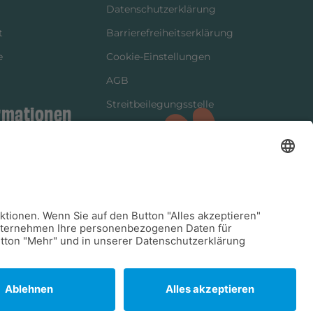
Datenschutzerklärung
t
Barrierefreiheitserklärung
e
Cookie-Einstellungen
AGB
Streitbeilegungsstelle
rmationen
Vertrag widerrufen
ung
tter
kung
dinformationen
arkeit/Verträglichkeit