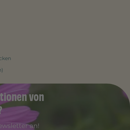
ocken
m)
tionen von
?
wsletter an!