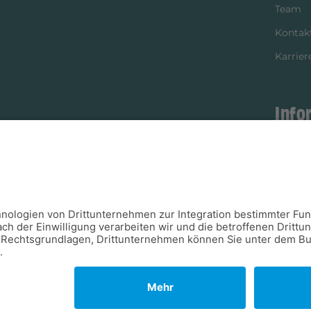
Team
Kontak
Karrier
Info
istikpartner
Bezahl
Newsle
Verpac
Versan
Verfügb